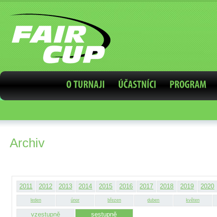
Archiv
2011
2012
2013
2014
2015
2016
2017
2018
2019
2020
leden
únor
březen
duben
květen
vzestupně
sestupně