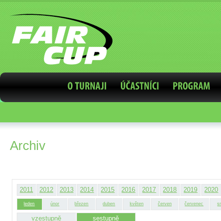
Archiv
2011
2012
2013
2014
2015
2016
2017
2018
2019
2020
leden
únor
březen
duben
květen
červen
červenec
s
vzestupně
sestupně