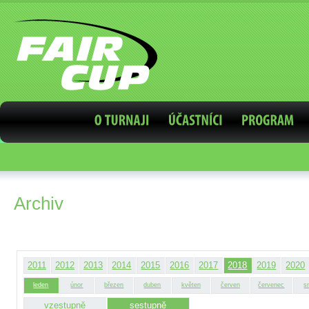
Archiv
2011
2012
2013
2014
2015
2016
2017
2018
2019
2020
leden
únor
březen
duben
květen
červen
červenec
s
vzestupně
sestupně