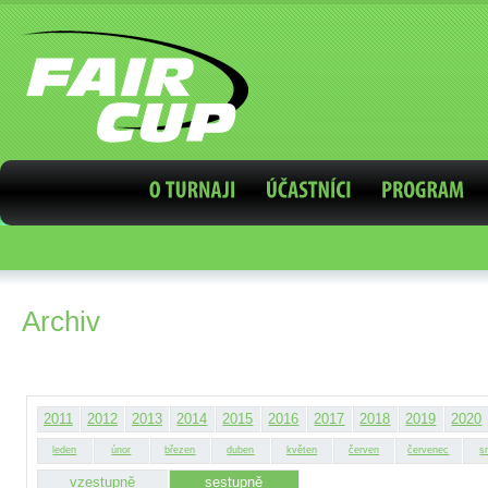
Archiv
2011
2012
2013
2014
2015
2016
2017
2018
2019
2020
leden
únor
březen
duben
květen
červen
červenec
s
vzestupně
sestupně