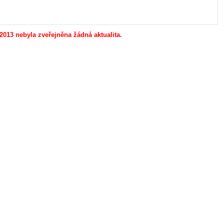
2013 nebyla zveřejněna žádná aktualita.