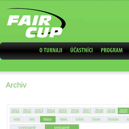
Archiv
2011
2012
2013
2014
2015
2016
2017
2018
2019
2020
leden
únor
březen
duben
květen
červen
červenec
s
vzestupně
sestupně