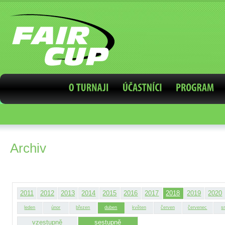
Archiv
2011
2012
2013
2014
2015
2016
2017
2018
2019
2020
leden
únor
březen
duben
květen
červen
červenec
s
vzestupně
sestupně