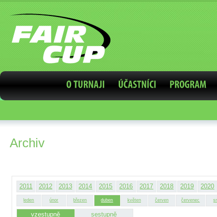
Archiv
2011
2012
2013
2014
2015
2016
2017
2018
2019
2020
leden
únor
březen
duben
květen
červen
červenec
s
vzestupně
sestupně