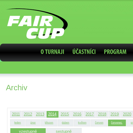
Archiv
2011
2012
2013
2014
2015
2016
2017
2018
2019
2020
leden
únor
březen
duben
květen
červen
červenec
s
vzestupně
sestupně