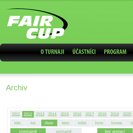
Archiv
2011
2012
2013
2014
2015
2016
2017
2018
2019
2020
leden
únor
březen
duben
květen
červen
červenec
s
vzestupně
sestupně
bez anotací