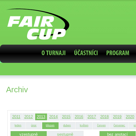
Archiv
2011
2012
2013
2014
2015
2016
2017
2018
2019
2020
leden
únor
březen
duben
květen
červen
červenec
s
vzestupně
sestupně
bez anotací