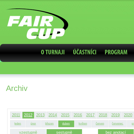
Archiv
2011
2012
2013
2014
2015
2016
2017
2018
2019
2020
leden
únor
březen
duben
květen
červen
červenec
s
vzestupně
sestupně
bez anotací