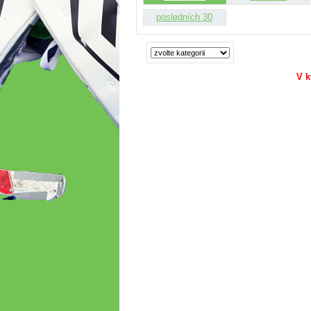
posledních 30
V k